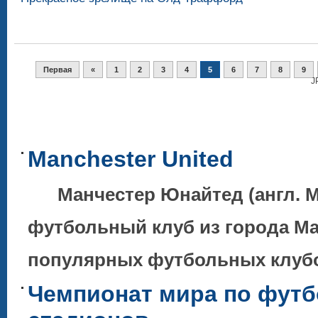
Первая
«
1
2
3
4
5
6
7
8
9
J
Manchester United
Манчестер Юнайтед (англ. Ma
футбольный клуб из города Ма
популярных футбольных клубов
Чемпионат мира по футб