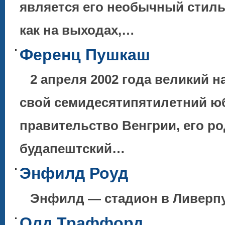
является его необычный стиль
как на выходах,…
Ференц Пушкаш
2 апреля 2002 года великий 
свой семидесятипятилетний ю
правительство Венгрии, его р
будапештский…
Энфилд Роуд
Энфилд — стадион в Ливерпу
Олд Траффорд