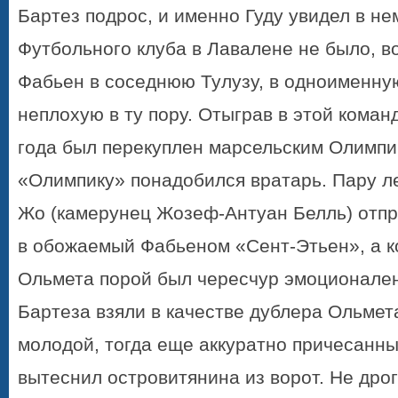
Бартез подрос, и именно Гуду увидел в не
Футбольного клуба в Лавалене не было, в
Фабьен в соседнюю Тулузу, в одноименну
неплохую в ту пору. Отыграв в этой коман
года был перекуплен марсельским Олимпик
«Олимпику» понадобился вратарь. Пару л
Жо (камерунец Жозеф-Антуан Белль) отпр
в обожаемый Фабьеном «Сент-Этьен», а к
Ольмета порой был чересчур эмоционален
Бартеза взяли в качестве дублера Ольмета
молодой, тогда еще аккуратно причесанн
вытеснил островитянина из ворот. Не дро