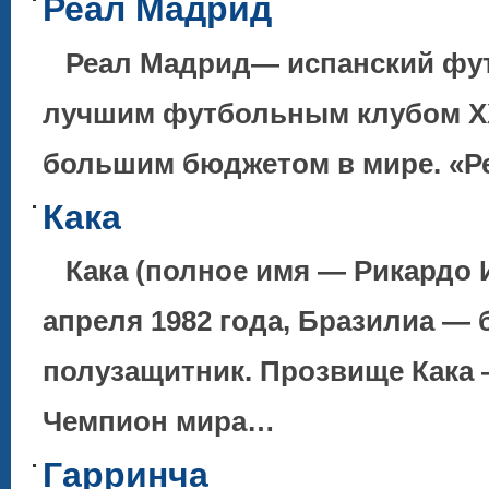
Реал Мадрид
Реал Мадрид— испанский фут
лучшим футбольным клубом XX
большим бюджетом в мире. «
Кака
Кака (полное имя — Рикардо И
апреля 1982 года, Бразилиа — 
полузащитник. Прозвище Кака 
Чемпион мира…
Гарринча