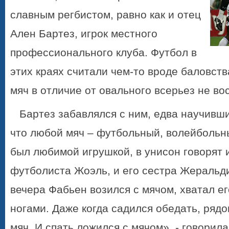
славным регбистом, равно как и отец
Ален Бартез, игрок местного
профессионального клуба. Футбол в
этих краях считали чем-то вроде баловст
мяч в отличие от овального всерьез не в
Бартез забавлялся с ним, едва научивши
что любой мяч – футбольный, волейбольн
был любимой игрушкой, в унисон говорят и
футболиста Жоэль, и его сестра Жеральди
вечера Фабьен возился с мячом, хватал ег
ногами. Даже когда садился обедать, рядо
мяч. И спать ложился с мячом», - говорил