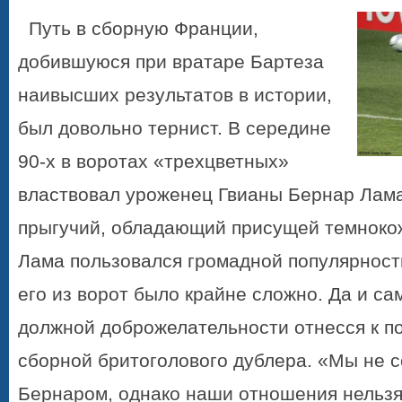
Путь в сбо
рную Фр
анции,
добившуюся при вратаре Бартеза
наивысших результатов в истории,
был довольно тернист. В середине
90-х в воротах «трехцвет
ных»
властвовал уроженец Гвианы Бернар Лама
прыгучий, обладающий присущей темноко
Лама пользовался громадной популя
рност
его из ворот было крайне сложно.
Да и са
должной доброжелательности отнесся к п
сборной бритоголового дублера. «Мы не с
Бернаром, однако наши отношения нельзя