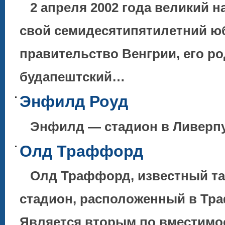
2 апреля 2002 года великий 
свой семидесятипятилетний ю
правительство Венгрии, его р
будапештский…
Энфилд Роуд
Энфилд — стадион в Ливерпу
Олд Траффорд
Олд Траффорд, известный та
стадион, расположенный в Тр
Является вторым по вместимо