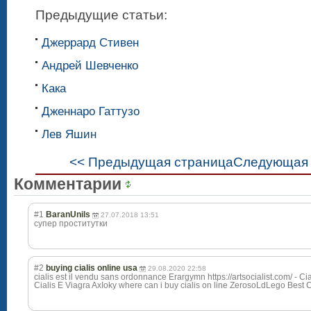
Предыдущие статьи:
Джеррард Стивен
Андрей Шевченко
Кака
Дженнаро Гаттузо
Лев Яшин
<< Предыдущая страница
Следующая 
Комментарии
#1
BaranUnils
27.07.2018 13:51
супер проститутки
#2
buying cialis online usa
29.08.2020 22:58
cialis est il vendu sans ordonnance Erargymn https://artsocialist.com/ - C
Cialis E Viagra AxIoky where can i buy cialis on line ZerosoLdLego Best