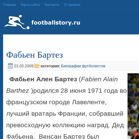
Главная
Карта сайта
Контакты
О проекте
Фабьен Бартез
01.05.2009
категория:
Биографии футболистов
Фабьен Ален Бартез
(
Fabien Alain
Barthez
)родился 28 июня 1971 года во
французском городе Лавеленте,
лучший вратарь Франции, собравший
превосходную коллекцию наград. Дед
Фабьена,
Венсан Бартез был