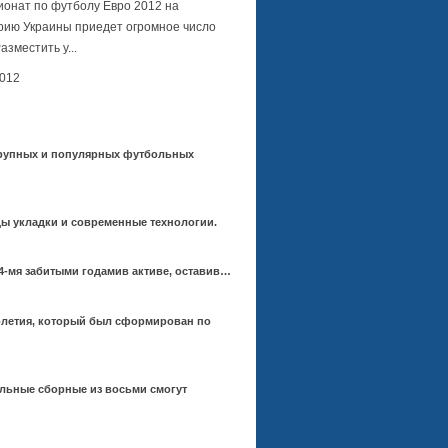
ионат по футболу Евро 2012 на
рию Украины приедет огромное число
азместить у...
2012
 крупных и популярных футбольных
ды укладки и современные технологии.
-мя забитыми годамив активе, оставив…
толетия, который был сформирован по
ольные сборные из восьми смогут