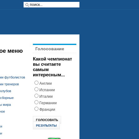
Голосование
ое меню
Какой чемпионат
вы считаете
самым
интересным...
ии футболистов
Англии
ии тренеров
Испании
 клубов
Италии
 сборные
Германии
ы мира
Франции
ное
РЕЗУЛЬТАТЫ
ти
ды