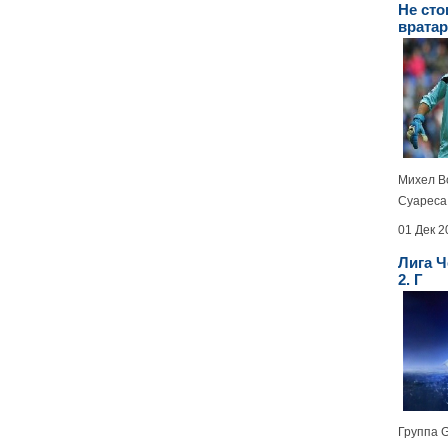
Не сто
врата
Михел Во
Суареса.
01 Дек 2
Лига Ч
2. Г
Группа 