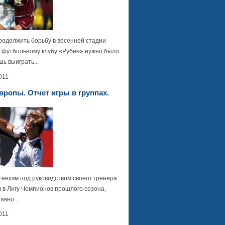
родолжить борьбу в весенней стадии
, футбольному клубу «Рубин» нужно было
шь выиграть...
011
вропы. Отчет игры в группах.
тенхэм под руководством своего тренера
 в Лигу Чемпионов прошлого сезона,
явно...
011