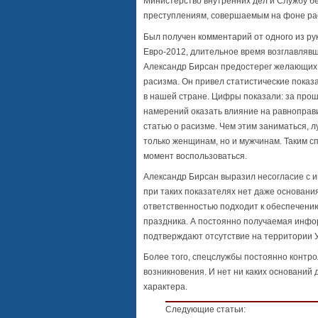
Министерство внутренних дел и Службу б
преступлениям, совершаемым на фоне ра
Был получен комментарий от одного из ру
Евро-2012, длительное время возглавляв
Александр Бирсан предостерег желающих 
расизма. Он привел статистические пока
в нашей стране. Цифры показали: за про
намерений оказать влияние на равноправи
статью о расизме. Чем этим заниматься, 
только женщинам, но и мужчинам. Таким с
момент воспользоваться.
Александр Бирсан выразил несогласие с 
при таких показателях нет даже основани
ответственностью подходит к обеспечени
праздника. А постоянно получаемая инфор
подтверждают отсутствие на территории У
Более того, спецслужбы постоянно контро
возникновения. И нет ни каких оснований
характера.
Следующие статьи: