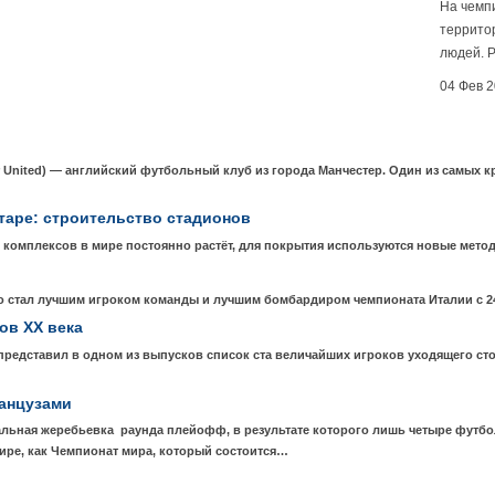
На чемп
террито
людей. Р
04 Фев 
United) — английский футбольный клуб из города Манчестер. Один из самых
таре: строительство стадионов
 комплексов в мире постоянно растёт, для покрытия используются новые мето
стал лучшим игроком команды и лучшим бомбардиром чемпионата Италии с 24
ов XX века
 представил в одном из выпусков список ста величайших игроков уходящего с
ранцузами
альная жеребьевка раунда плейофф, в результате которого лишь четыре футб
ире, как Чемпионат мира, который состоится…