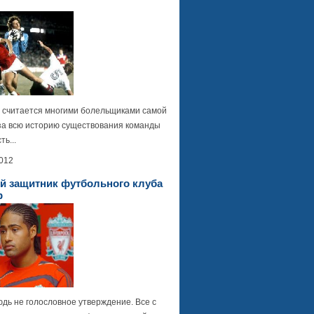
а считается многими болельщиками самой
за всю историю существования команды
ть...
2012
й защитник футбольного клуба
р
дь не голословное утверждение. Все с