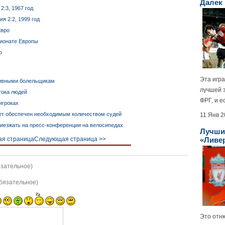
Далек
:3, 1967 год
я 2:2, 1999 год
Евро
пионате Европы
о
Эта игр
тивными болельщикам
лучшей 
тока людей
ФРГ, и ес
игроках
ет обеспечен необходимым количеством судей
11 Янв 
иезжать на пресс-конференции на велосипедах
Лучши
«Ливе
я страница
Следующая страница >>
язательное)
обязательное)
Это отню