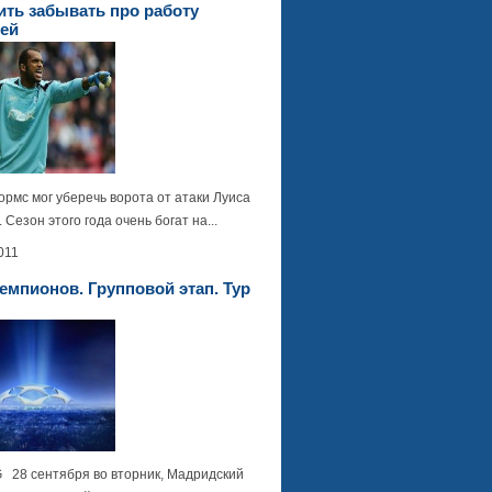
ить забывать про работу
рей
рмс мог уберечь ворота от атаки Луиса
 Сезон этого года очень богат на...
011
емпионов. Групповой этап. Тур
G 28 сентября во вторник, Мадридский