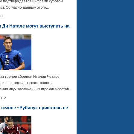
ью подтверждается цифрами суровой
ки. Согласно данным этого...
011
и Ди Натале могут выступить на
й тренер сборной Италии Чезаре
ли не исключает возможность
ния двух заслуженных игроков в состав...
2012
 сезоне «Рубину» пришлось не