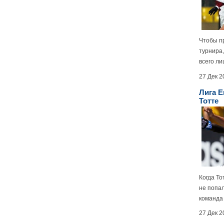
Чтобы п
турнира
всего ли
27 Дек 2
Лига Е
Тотте
Когда То
не попал
команда 
27 Дек 2