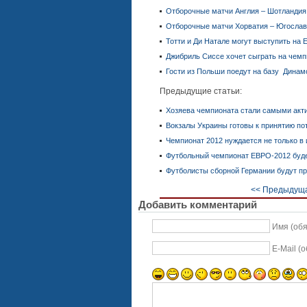
Отборочные матчи Англия – Шотландия 2
Отборочные матчи Хорватия – Югослави
Тотти и Ди Натале могут выступить на 
Джибриль Сиссе хочет сыграть на чем
Гости из Польши поедут на базу Динам
Предыдущие статьи:
Хозяева чемпионата стали самыми ак
Вокзалы Украины готовы к принятию по
Чемпионат 2012 нуждается не только в 
Футбольный чемпионат ЕВРО-2012 буд
Футболисты сборной Германии будут пр
<< Предыдуща
Добавить комментарий
Имя (об
E-Mail (