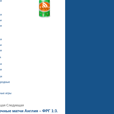
ия
ти
ды
ия
ти
ды
ия
я
ти
ия
ки
ародные
ные игры
щая
Следующая
чные матчи Англия – ФРГ 1:3.