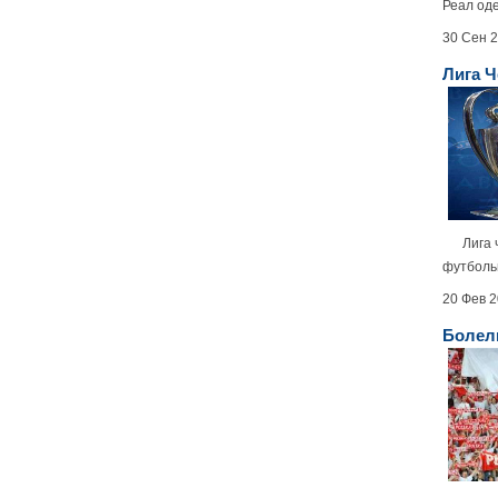
Реал оде
30 Сен 
Лига 
Лига че
футболь
20 Фев 
Болел