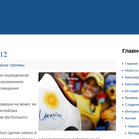
Главн
012
Главная
дные турниры
Новости
ии периодически
Биограф
 проявлениях
Биограф
проведения
История
Великие
ормации не может не
Стадион
английских
Интерес
емя футбольного
Англия
Новос
ыл сделан запрос в
Леген