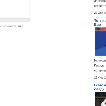
легкост
статисти
27 Дек 2
Тотти 
Евр
ых комментариях
Нынешни
Прандел
возвраще
21 Фев 
В этом
сладк