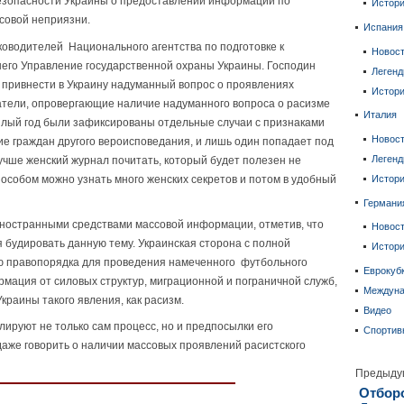
езопасности Украины о предоставлении информации по
Истор
совой неприязни.
Испания
ководителей Национального агентства по подготовке к
Новос
шего Управление государственной охраны Украины. Господин
Леген
привнести в Украину надуманный вопрос о проявлениях
Истор
затели, опровергающие наличие надуманного вопроса о расизме
Италия
шлый год были зафиксированы отдельные случаи с признаками
Новос
е граждан другого вероисповедания, и лишь один попадает под
Леген
лучше
женский журнал почитать, который будет полезен не
пособом можно узнать много женских секретов и потом в удобный
Истор
Германи
иностранными средствами массовой информации, отметив, что
Новос
я будировать данную тему. Украинская сторона с полной
Истор
ю правопорядка для проведения намеченного футбольного
Еврокуб
мация от силовых структур, миграционной и пограничной служб,
Междун
краины такого явления, как расизм.
Видео
лируют не только сам процесс, но и предпосылки его
Спортив
 даже говорить о наличии массовых проявлений расистского
Предыду
Отборо