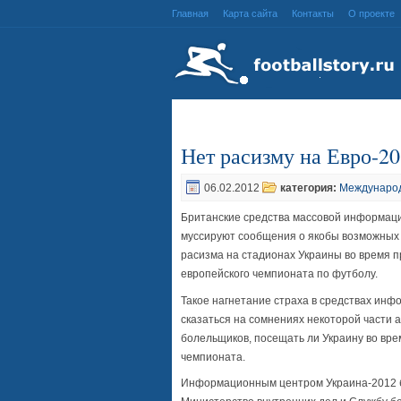
Главная
Карта сайта
Контакты
О проекте
Нет расизму на Евро-2
06.02.2012
категория:
Междунаро
Британские средства массовой информац
муссируют сообщения о якобы возможных
расизма на стадионах Украины во время 
европейского чемпионата по футболу.
Такое нагнетание страха в средствах инф
сказаться на сомнениях некоторой части 
болельщиков, посещать ли Украину во вр
чемпионата.
Информационным центром Украина-2012 б