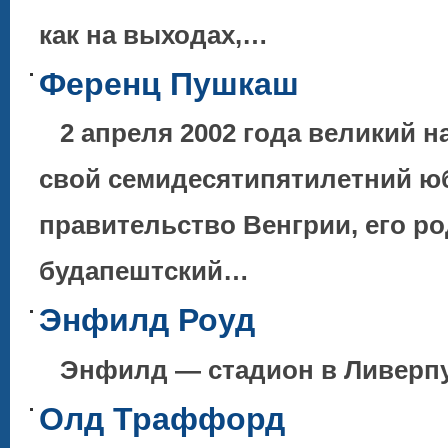
как на выходах,…
Ференц Пушкаш
2 апреля 2002 года великий 
свой семидесятипятилетний ю
правительство Венгрии, его р
будапештский…
Энфилд Роуд
Энфилд — стадион в Ливерпу
Олд Траффорд