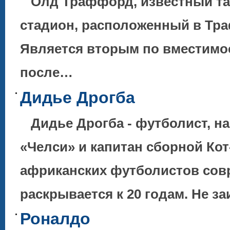
Олд Траффорд, известный та
стадион, расположенный в Тр
Является вторым по вместимо
после…
Дидье Дрогба
Дидье Дрогба - футболист, н
«Челси» и капитан сборной Кот
африканских футболистов со
раскрывается к 20 годам. Не з
Роналдо