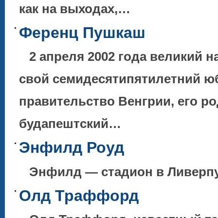
как на выходах,…
Ференц Пушкаш
2 апреля 2002 года великий 
свой семидесятипятилетний ю
правительство Венгрии, его р
будапештский…
Энфилд Роуд
Энфилд — стадион в Ливерпу
Олд Траффорд