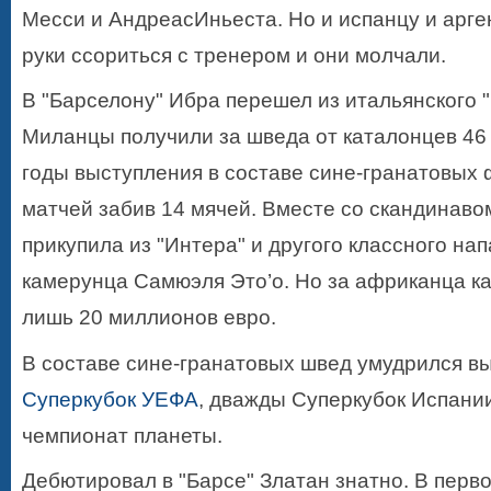
Месси и АндреасИньеста. Но и испанцу и арге
руки ссориться с тренером и они молчали.
В "Барселону" Ибра перешел из итальянского "
Миланцы получили за шведа от каталонцев 46
годы выступления в составе сине-гранатовых 
матчей забив 14 мячей. Вместе со скандинаво
прикупила из "Интера" и другого классного на
камерунца Самюэля Это’о. Но за африканца к
лишь 20 миллионов евро.
В составе сине-гранатовых швед умудрился в
Суперкубок УЕФА
, дважды Суперкубок Испании
чемпионат планеты.
Дебютировал в "Барсе" Златан знатно. В перво