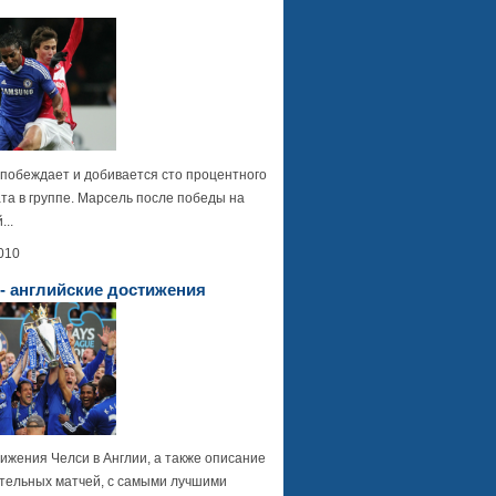
обеждает и добивается сто процентного
та в группе. Марсель после победы на
..
010
- английские достижения
ижения Челси в Англии, а также описание
тельных матчей, с самыми лучшими