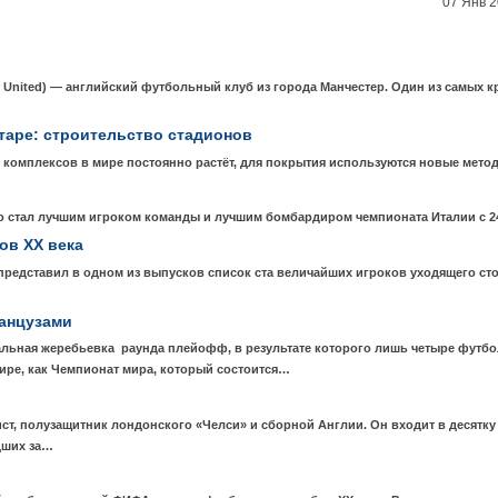
07 Янв 
United) — английский футбольный клуб из города Манчестер. Один из самых
таре: строительство стадионов
 комплексов в мире постоянно растёт, для покрытия используются новые мето
стал лучшим игроком команды и лучшим бомбардиром чемпионата Италии с 24
ов XX века
 представил в одном из выпусков список ста величайших игроков уходящего с
ранцузами
альная жеребьевка раунда плейофф, в результате которого лишь четыре футб
ире, как Чемпионат мира, который состоится…
, полузащитник лондонского «Челси» и сборной Англии. Он входит в десятку
дших за…