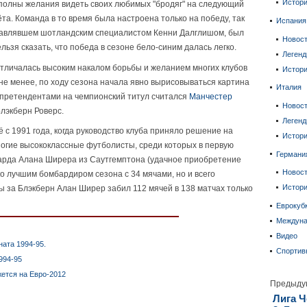
Истор
 полны желания видеть своих любимых "бродяг" на следующий
та. Команда в то время была настроена только на победу, так
Испания
зглавлявшем шотландским специалистом Кенни Далглишом, был
Новос
ьзя сказать, что победа в сезоне бело-синим далась легко.
Леген
отличалась высоким накалом борьбы и желанием многих клубов
Истор
 не менее, по ходу сезона начала явно вырисовываться картина
Италия
претендентами на чемпионский титул считался
Манчестер
Новос
Блэкберн Роверс.
Леген
 с 1991 года, когда руководство клуба приняло решение на
Истор
ногие высококлассные футболисты, среди которых в первую
Германи
варда Алана Ширера из Саутгемптона (удачное приобретение
Новос
ько лучшим бомбардиром сезона с 34 мячами, но и всего
Истор
ы за Блэкберн Алан Ширер забил 112 мячей в 138 матчах только
Еврокуб
Междун
Видео
ната 1994-95.
Спортив
994-95
ется на Евро-2012
Предыду
Лига Ч