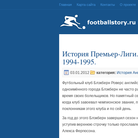
Главная
Карта сайта
Контакты
О проекте
История Премьер-Лиги.
1994-1995.
03.01.2012
категория:
История Ан
Футбольный клуб Блэкберн Роверс английс
одноимённого города Блэкберн не часто р
время своих болельщиков. Но памятный се
когда клуб завоевал чемпионское звание,
поклонникам этого клуба и по сей день.
За год до этого Блэкберн завершил сезон 
уступив верхнюю строчку только прославл
Алекса Фергюсона.