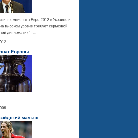
ения чемпионата Евро-2012 в Украине и
на высоком уровне требует серьезной
ой дипломатии” –...
2012
онат Европы
2009
сайдский малыш