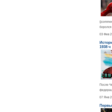
{jcommen
боролся 
03 Фев 
Истори
1938 ч
После Ч
федерац
07 Янв 
Первый