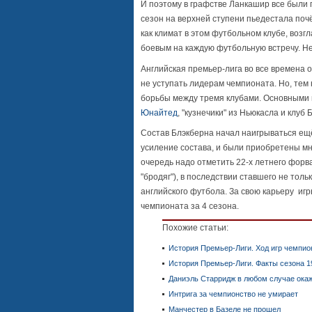
И поэтому в графстве Ланкашир все были
сезон на верхней ступени пьедестала почё
как климат в этом футбольном клубе, во
боевым на каждую футбольную встречу. Нел
Английская премьер-лига во все времена 
не уступать лидерам чемпионата. Но, тем
борьбы между тремя клубами. Основными 
Юнайтед
, "кузнечики" из Ньюкасла и клуб 
Состав Блэкберна начал наигрываться ещё
усиление состава, и были приобретены м
очередь надо отметить 22-х летнего фор
"бродяг"), в последствии ставшего не тол
английского футбола. За свою карьеру игр
чемпионата за 4 сезона.
Похожие статьи:
История Премьер-Лиги. Ход игр чемпио
История Премьер-Лиги. Факты сезона 1
Даниэль Старридж в любом случае окаж
Интрига за чемпионство не умирает
Манчестер в Базеле не прошел