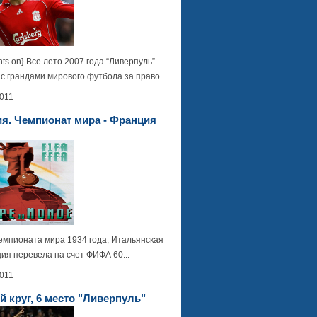
ts on} Все лето 2007 года “Ливерпуль”
с грандами мирового футбола за право...
2011
я. Чемпионат мира - Франция
емпионата мира 1934 года, Итальянская
ия перевела на счет ФИФА 60...
2011
 круг, 6 место "Ливерпуль"