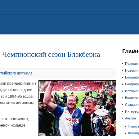
Главн
 Чемпионский сезон Блэкберна
Главная
Новости
глийского футбола
Биограф
кой премьер-лиги из
Биограф
адует в последнее
История
зон 1994-95 годов,
Великие
 помнится истинным
Стадион
Интерес
Англия
на втором месте,
енной команде
Новос
Леген