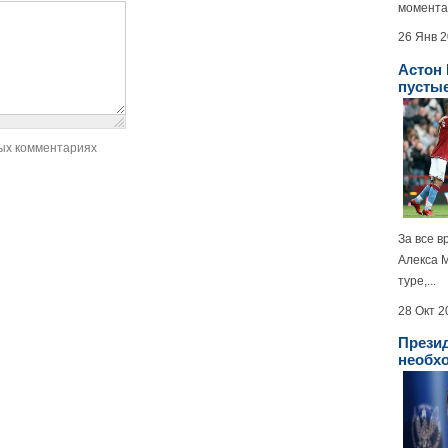
моментам
26 Янв 
Астон
пусты
ых комментариях
За все в
Алекса 
туре,...
28 Окт 2
Прези
необх