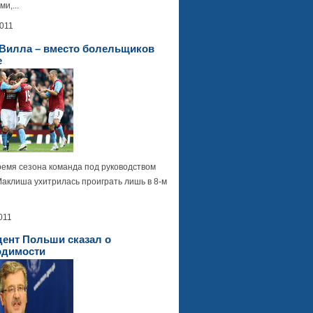
и,...
2011
 Вилла – вместо болельщиков
е
ремя сезона команда под руководством
Маклиша ухитрилась проиграть лишь в 8-м
011
дент Польши сказал о
одимости