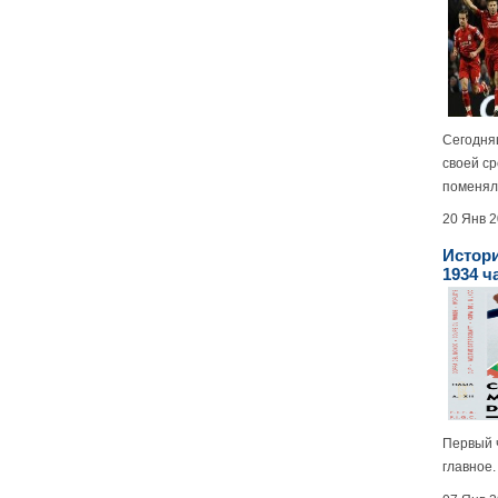
Сегодня
своей с
поменял 
20 Янв 
Истори
1934 ч
Первый 
главное.