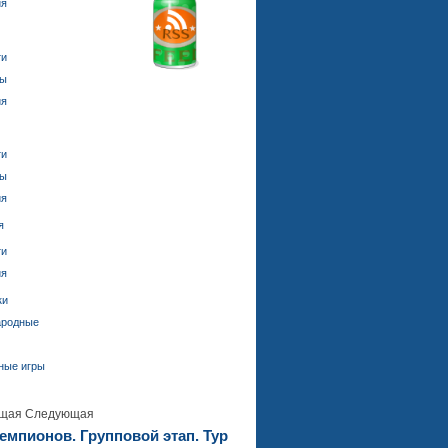
ия
ти
ды
ия
ти
ды
ия
я
ти
ия
ки
ародные
ные игры
щая
Следующая
емпионов. Групповой этап. Тур