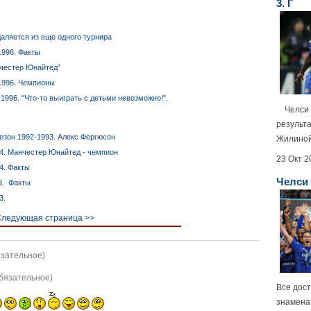
3. Г
аляется из еще одного турнира
1996. Факты
нчестер Юнайтед”
1996. Чемпионы
1996. "Что-то выиграть с детьми невозможно!".
Челси п
результа
езон 1992-1993. Алекс Фергюсон
Жилиной.
4. Манчестер Юнайтед - чемпион
23 Окт 2
4. Факты
Челси 
3. Факты
3.
ледующая страница >>
язательное)
обязательное)
Все дост
знамена