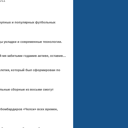
2011
 крупных и популярных футбольных
ды укладки и современные технологии.
-мя забитыми годамив активе, оставив…
толетия, который был сформирован по
ольные сборные из восьми смогут
 бомбардиров «Челси» всех времен,