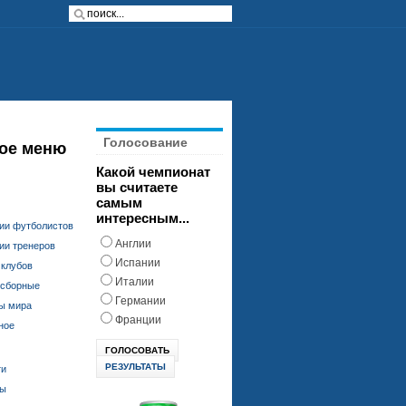
Голосование
ое меню
Какой чемпионат
вы считаете
самым
интересным...
ии футболистов
Англии
ии тренеров
Испании
 клубов
Италии
 сборные
Германии
ы мира
Франции
ное
РЕЗУЛЬТАТЫ
ти
ды