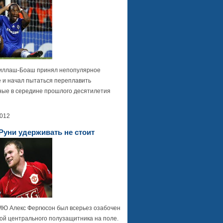
иллаш-Боаш принял непопулярное
 и начал пытаться переплавить
ные в середине прошлого десятилетия
2012
Руни удерживать не стоит
МЮ Алекс Фергюсон был всерьез озабочен
ой центрального полузащитника на поле.