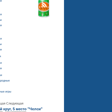
ия
ти
ды
ия
ти
ды
ия
я
ти
ия
ки
ародные
ные игры
щая
Следующая
 круг, 5 место "Челси"