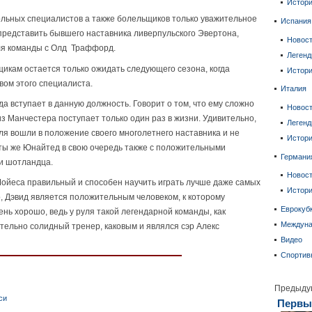
Истор
ольных специалистов а также болельщиков только уважительное
Испания
представить бывшего наставника ливерпульского Эвертона,
Новос
уля команды с Олд Траффорд.
Леген
щикам остается только ожидать следующего сезона, когда
Истор
вом этого специалиста.
Италия
да вступает в данную должность. Говорит о том, что ему сложно
Новос
з Манчестера поступает только один раз в жизни. Удивительно,
Леген
я вошли в положение своего многолетнего наставника и не
Истор
аты же Юнайтед в свою очередь также с положительными
Германи
и шотландца.
Новос
 Мойеса правильный и способен научить играть лучше даже самых
Истор
, Дэвид является положительным человеком, к которому
Еврокуб
нь хорошо, ведь у руля такой легендарной команды, как
Междун
ельно солидный тренер, каковым и являлся сэр Алекс
Видео
Спортив
Предыду
си
Первый