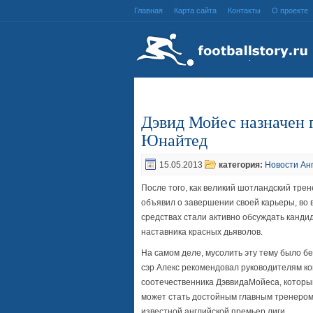
Главная
Карта сайта
Контакты
О проекте
Дэвид Мойес назначен 
Юнайтед
15.05.2013
категория:
Новости Ан
После того, как великий шотландский тре
объявил о завершении своей карьеры, во 
средствах стали активно обсуждать канди
наставника красных дьяволов.
На самом деле, мусолить эту тему было бе
сэр Алекс рекомендовал руководителям к
соотечественника ДэввидаМойеса, который
может стать достойным главным тренеро
известной английской премьер лиги.