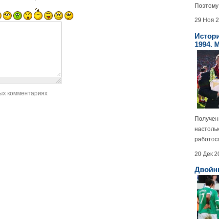
Поэтому 
29 Ноя 
Истори
1994. 
ых комментариях
Получен
настоль
работосп
20 Дек 2
Двойн