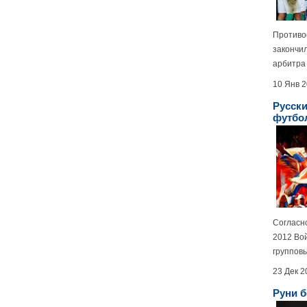
Противо
закончи
арбитра 
10 Янв 
Русски
футбо
Согласн
2012 Во
групповы
23 Дек 2
Руни б