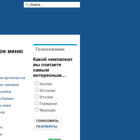
Голосование
ое меню
Какой чемпионат
вы считаете
самым
интересным...
ии футболистов
Англии
ии тренеров
Испании
 клубов
Италии
 сборные
Германии
ы мира
Франции
ное
РЕЗУЛЬТАТЫ
ти
ды