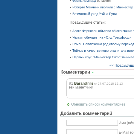
Фрэнк
Лэмпард
остается
Роберто Манчини уволили с Манчестер
Возможный уход Уэйна Руни
Предыдущие статьи:
Алекс Фергюсон объявил об окончании 
Челси побеждает на «Олд Траффорд»
Роман Павлюченко рад своему переход
Тейлор в качестве нового капитана ви
Первый круг. “Манчестер Сити” занимае
<< Предыдуща
Комментарии
#1
BaranUnils
27.07.2018 16:13
геи минетчики
Обновить список комментариев
Добавить комментарий
Имя (об
E-Mail (