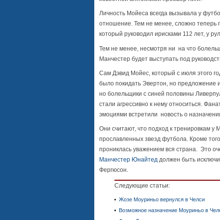
Личность Мойеса всегда вызывала у футб
отношение. Тем не менее, сложно теперь 
который руководил ирисками 112 лет, у р
Тем не менее, несмотря ни на что болель
Манчестер будет выступать под руководст
Сам Дэвид Мойес, который с июля этого го
было покидать Эвертон, но предложение и
но болельщики с синей половины Ливерпул
стали агрессивно к нему относиться. Фан
эмоциями встретили новость о назначени
Они считают, что подход к тренировкам у
прославленных звезд футбола. Кроме того
прониклась уважением вся страна. Это оче
Манчестер Юнайтед
должен быть исключит
Фергюсон.
Следующие статьи:
Жозе Моуриньо вернулся в Челси
Возможное назначение Моуриньо в Чел