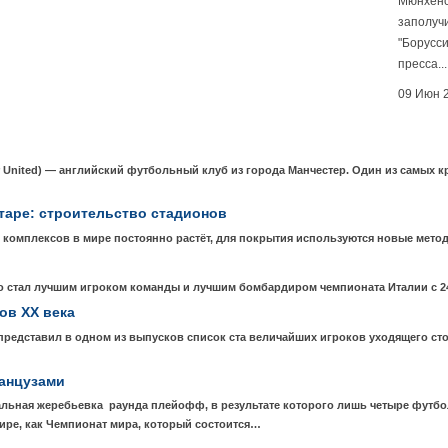
Мюнхенс
заполуч
"Борусс
пресса...
09 Июн 
United) — английский футбольный клуб из города Манчестер. Один из самых
таре: строительство стадионов
 комплексов в мире постоянно растёт, для покрытия используются новые мето
стал лучшим игроком команды и лучшим бомбардиром чемпионата Италии с 24
ов XX века
 представил в одном из выпусков список ста величайших игроков уходящего с
ранцузами
альная жеребьевка раунда плейофф, в результате которого лишь четыре футб
ире, как Чемпионат мира, который состоится…