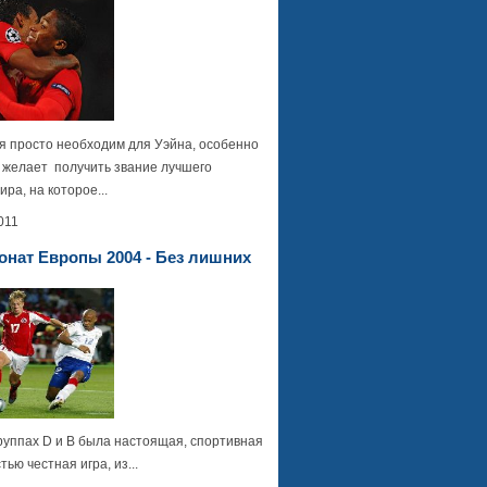
я просто необходим для Уэйна, особенно
т желает получить звание лучшего
ра, на которое...
011
нат Европы 2004 - Без лишних
группах D и B была настоящая, спортивная
тью честная игра, из...