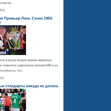
в матче...
2011
я Премьер-Лиги. Сезон 1993-
М
ное в конце концов звание чемпиона
ко повысило самооценку игроков МЮ и их
особность, что...
011
ые стандарты никуда не делись