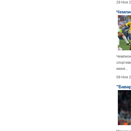
29 Ноя 
Чемпио
Чемпион
спортивн
июня...
09 Ноя 
"Бавар