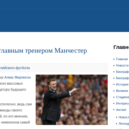
Главн
главным тренером Манчестер
Главная
Новости
глийского футбола
Биограф
нер
Алекс Фергюсон
Биограф
всех массовых
История
датуру будущего
Великие
Стадион
Интерес
сполезно, ведь сам
Англия
оманды своего
, по его мнению,
Новос
м чемпионов самой
Леген