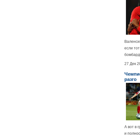
Валенси
если то
бомбарди
27 Дек 2
Чемпио
разго
А вот в 
и полнос