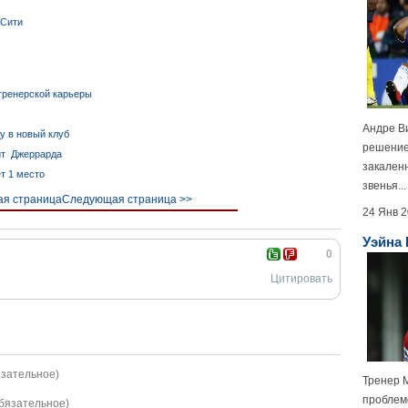
 Сити
тренерской карьеры
Андре В
у в новый клуб
решение
дит Джеррарда
закален
т 1 место
звенья...
я страница
Следующая страница >>
24 Янв 
Уэйна 
0
Цитировать
язательное)
Тренер 
проблем
обязательное)