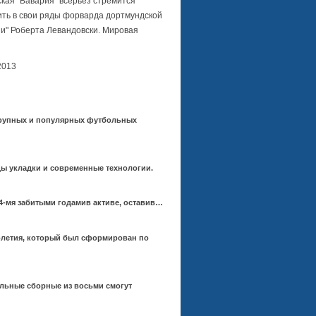
кая "Бавария" всерьез стремится
ить в свои ряды форварда дортмундской
ии" Роберта Левандовски. Мировая
2013
 крупных и популярных футбольных
ды укладки и современные технологии.
-мя забитыми годамив активе, оставив…
толетия, который был сформирован по
ольные сборные из восьми смогут