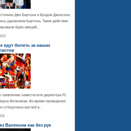
стояние Джо Бартона и Брэдли Джонсона
лось удалением Бартона. Такие действия
вызвали бурю эмоций...
2012
е едут болеть за наших
листов
о заявлению заместителя директора PL
йцеха Фолеевски. Во время проведения
х отборочных матчей в...
011
ез Валенсии как без рук