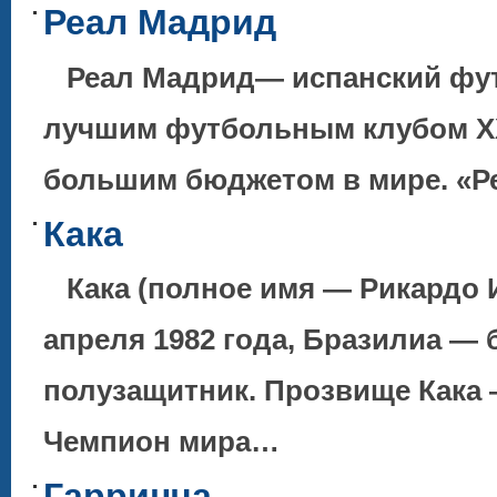
Реал Мадрид
Реал Мадрид— испанский фут
лучшим футбольным клубом XX
большим бюджетом в мире. «
Кака
Кака (полное имя — Рикардо И
апреля 1982 года, Бразилиа — 
полузащитник. Прозвище Кака 
Чемпион мира…
Гарринча