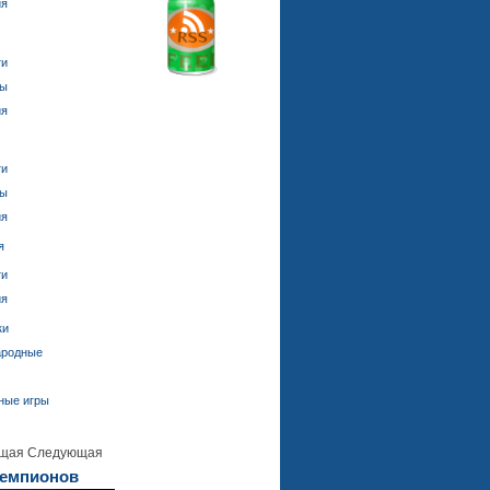
ия
ти
ды
ия
ти
ды
ия
я
ти
ия
ки
ародные
ные игры
щая
Следующая
Чемпионов