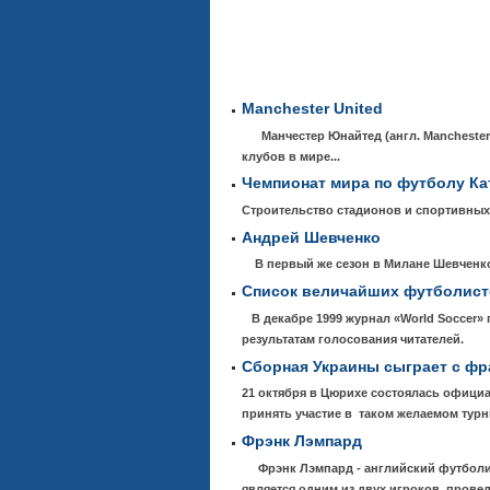
Manchester United
Манчестер Юнайтед (англ. Manchester 
клубов в мире...
Чемпионат мира по футболу Ка
Строительство стадионов и спортивных
Андрей Шевченко
В первый же сезон в Милане Шевченко 
Список величайших футболист
В декабре 1999 журнал «World Soccer»
результатам голосования читателей.
Сборная Украины сыграет с ф
21 октября в Цюрихе состоялась офици
принять участие в таком желаемом турн
Фрэнк Лэмпард
Фрэнк Лэмпард - английский футболист
является одним из двух игроков, прове