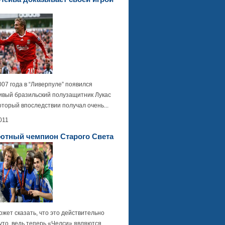
07 года в “Ливерпуле” появился
ивый бразильский полузащитник Лукас
оторый впоследствии получал очень...
011
ютный чемпион Старого Света
ожет сказать, что это действительно
уто, ведь теперь «Челси» являются