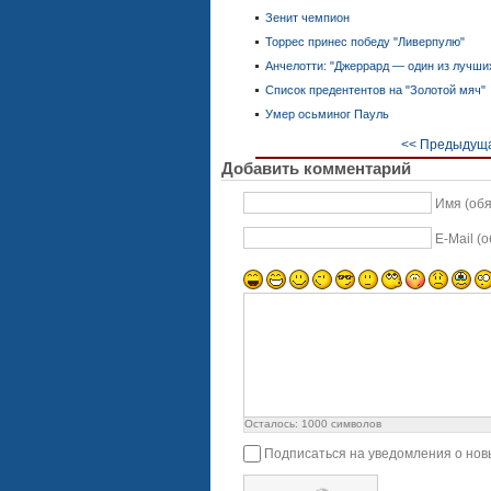
Зенит чемпион
Торрес принес победу "Ливерпулю"
Анчелотти: "Джеррард — один из лучших
Список предентентов на "Золотой мяч"
Умер осьминог Пауль
<< Предыдуща
Добавить комментарий
Имя (об
E-Mail (
Осталось:
1000
символов
Подписаться на уведомления о нов