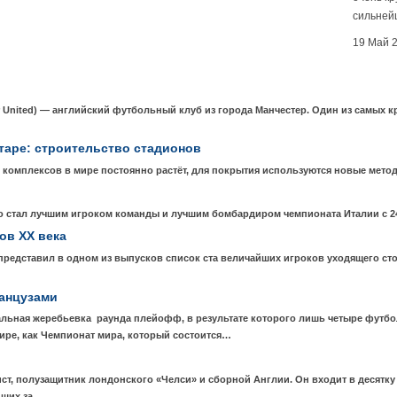
сильнейш
19 Май 
United) — английский футбольный клуб из города Манчестер. Один из самых
таре: строительство стадионов
 комплексов в мире постоянно растёт, для покрытия используются новые мето
стал лучшим игроком команды и лучшим бомбардиром чемпионата Италии с 24
ов XX века
 представил в одном из выпусков список ста величайших игроков уходящего с
ранцузами
альная жеребьевка раунда плейофф, в результате которого лишь четыре футб
ире, как Чемпионат мира, который состоится…
, полузащитник лондонского «Челси» и сборной Англии. Он входит в десятку
дших за…