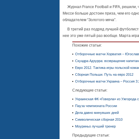
Журнал
France
Football
и
FIFA
, решили,
Месси больше достоин приза, чем его одн
обладателем
“
Золотого мяча
”.
В третий раз подряд лучшей футболистко
нее это уже пятый раз вообще. Марта игр
Похожие статьи:
Отборочные матчи Хорватия – Югослави
Скуадра Адзурра: возвращение капитан
Евро 2012. Тактика игры польской ком
Сборная Польши. Путь на евро 2012
Отборочные матчи Украина – Россия 3:2
Следующие статьи:
Украинская ФК «Говерла» из Ужгорода 
Пауза чемпионата России
Дела давно минувших дней
Символическая сборная 2010
Моуриньо лучший тренер
Предыдущие статьи: