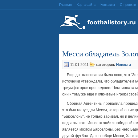
Главная
Карта сайта
Контакты
О проекте
Месси обладатель Золо
11.01.2011
категория:
Новости
Еще до голосования была ясно, что “Зол
источники утверждали, что обладателем б
триумфаторов прошедшего Чемпионата ми
они к тому же еще и ключевые игроки свое
Сборная Аргентины провалила проше
это был минус для Месси, который он испр
“Барселону”, не только забивал, но и вели
подыгрышах.
Иньеста забил победный гол
является мозгом Барселоны, без него Бар
другой футбол. Да и вообще Месси, Хави 