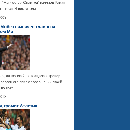
 "Манчестер Юнайтед" валлиец Райан
л назван Игроком года...
2009
 Мойес назначен главным
ром Ма
го, как великий шотландский тренер
ергюсон объявил о завершении своей
во всех...
2013
д громит Атлетик