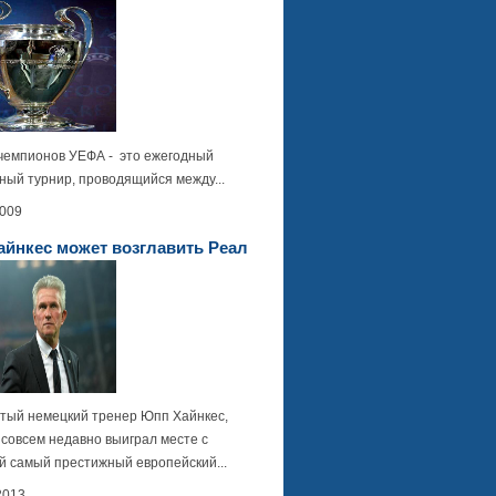
мпионов УЕФА - это ежегодный
ный турнир, проводящийся между...
2009
йнкес может возглавить Реал
тый немецкий тренер Юпп Хайнкес,
 совсем недавно выиграл месте с
й самый престижный европейский...
2013