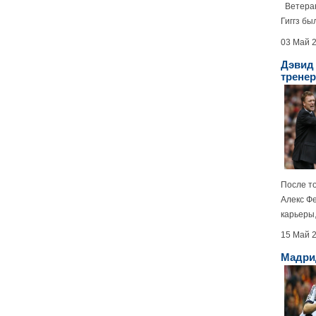
Ветеран
Гиггз бы
03 Май 
Дэвид
трене
После то
Алекс Ф
карьеры, 
15 Май 
Мадри