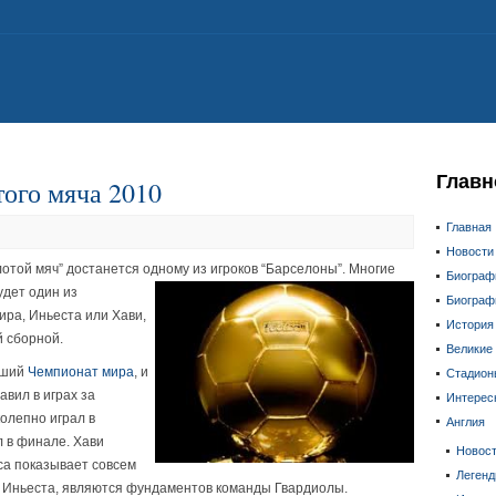
Главн
того мяча 2010
Главная
Новости
отой мяч” достанется одному из игроков
“Барселоны”. Многие
Биограф
удет один из
Биограф
ра, Иньеста или Хави,
История
й сборной.
Великие
дший
Чемпионат мира
, и
Стадион
авил в играх за
Интерес
колепно играл в
Англия
 в финале. Хави
Новос
са показывает совсем
Леген
и Иньеста, являются фундаментов команды Гвардиолы.