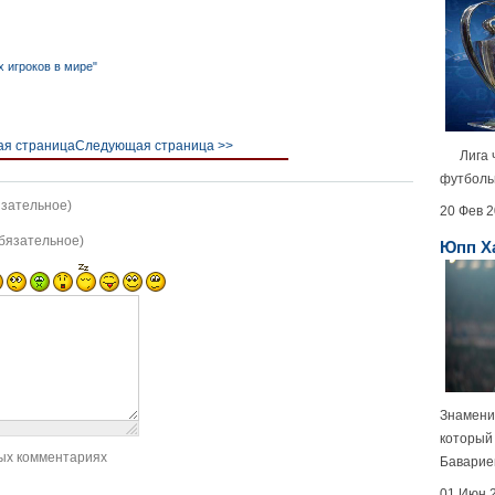
 игроков в мире"
я страница
Следующая страница >>
Лига че
футболь
язательное)
20 Фев 
обязательное)
Юпп Ха
Знамени
который
ых комментариях
Баварие
01 Июн 