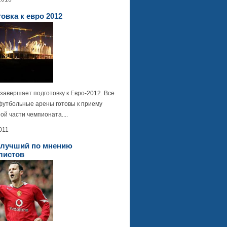
овка к евро 2012
завершает подготовку к Евро-2012. Все
футбольные арены готовы к приему
й части чемпионата....
011
- лучший по мнению
листов