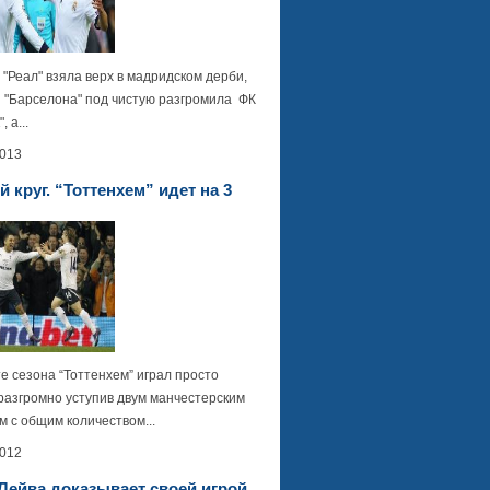
"Реал" взяла верх в мадридском дерби,
 "Барселона" под чистую разгромила ФК
, а...
2013
 круг. “Тоттенхем” идет на 3
е сезона “Тоттенхем” играл просто
разгромно уступив двум манчестерским
 с общим количеством...
2012
Лейва доказывает своей игрой