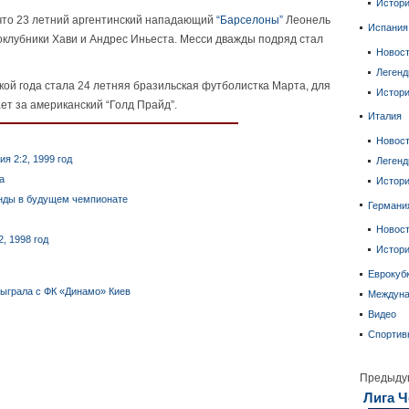
Истор
 что 23 летний аргентинский нападающий
“Барселоны”
Леонель
Испания
оклубники Хави и Андрес Иньеста. Месси дважды подряд стал
Новос
Леген
й года стала 24 летняя бразильская футболистка Марта, для
Истор
ает за американский
“
Голд Прайд
”
.
Италия
Новос
я 2:2, 1999 год
Леген
а
Истор
анды в будущем чемпионате
Германи
Новос
, 1998 год
Истор
Еврокуб
сыграла с ФК «Динамо» Киев
Междун
Видео
Спортив
Предыду
Лига 