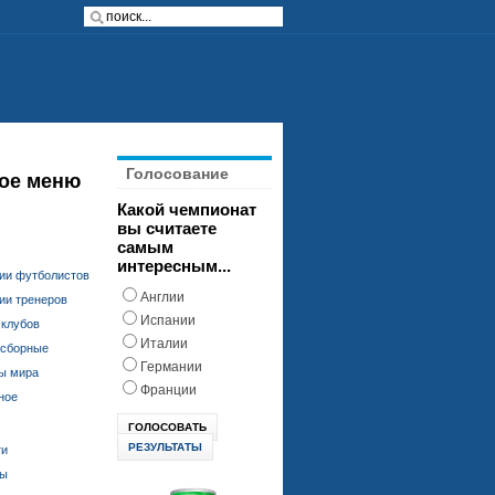
Голосование
ое меню
Какой чемпионат
вы считаете
самым
интересным...
ии футболистов
Англии
ии тренеров
Испании
 клубов
Италии
 сборные
Германии
ы мира
Франции
ное
РЕЗУЛЬТАТЫ
ти
ды