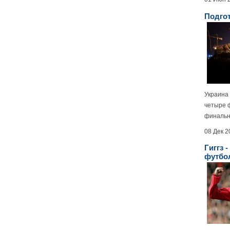
Подгот
Украина 
четыре 
финально
08 Дек 2
Гиггз 
футбо