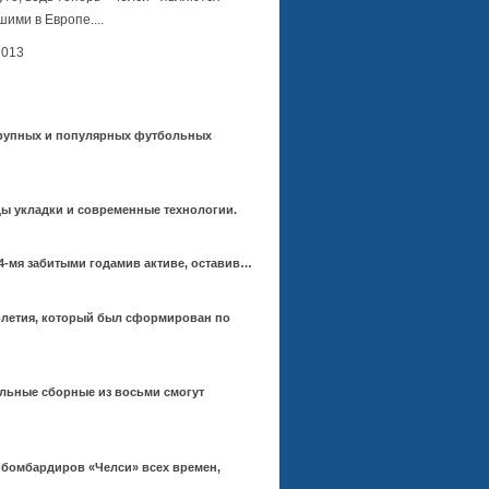
ими в Европе....
2013
 крупных и популярных футбольных
ды укладки и современные технологии.
-мя забитыми годамив активе, оставив…
толетия, который был сформирован по
ольные сборные из восьми смогут
 бомбардиров «Челси» всех времен,