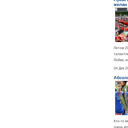
желан
Летом 20
талантл
Лейва, к
04 Дек 2
Абсол
Кто-то м
очень кр