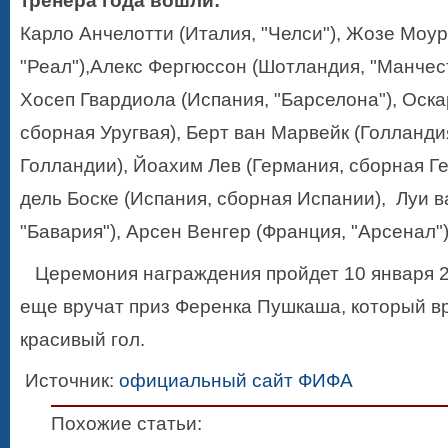
тренера года вошли:
Карло Анчелотти (Италия, "Челси"), Жозе Моу
"Реал"),Алекс Фергюссон (Шотландия, "Манчес
Хосеп Гвардиола (Испания, "Барселона"), Оска
сборная Уругвая), Берт ван Марвейк (Голланди
Голландии), Йоахим Лев (Германия, сборная Г
дель Боске (Испания, сборная Испании),
Луи в
"Бавария"), Арсен Венгер (Франция, "Арсенал")
Церемония награждения пройдет 10 января 20
еще вручат приз Ференка Пушкаша, который в
красивый гол.
Источник:
официальный сайт ФИФА
Похожие статьи: