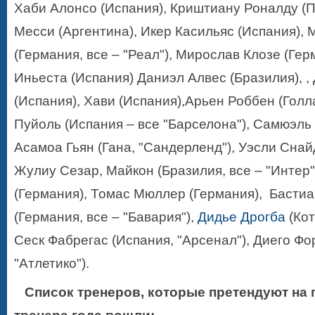
Хаби Алонсо (Испания), Криштиану Роналду (П
Месси (Аргентина), Икер Касильяс (Испания), 
(Германия, все – "Реал"), Мирослав Клозе (Гер
Иньеста (Испания) Даниэл Алвес (Бразилия), ,
(Испания), Хави (Испания),Арьен Роббен (Голл
Пуйоль (Испания – все "Барселона"), Самюэль 
Асамоа Гьян (Гана, "Сандерленд"), Уэсли Снай
Жулиу Сезар, Майкон (Бразилия, все – "Интер
(Германия), Томас Мюллер (Германия), Басти
(Германия, все – "Бавария"),
Дидье Дрогба
(Кот
Сеск Фабрегас (Испания, "Арсенал"), Диего Фо
"Атлетико").
Список тренеров, которые претендуют на