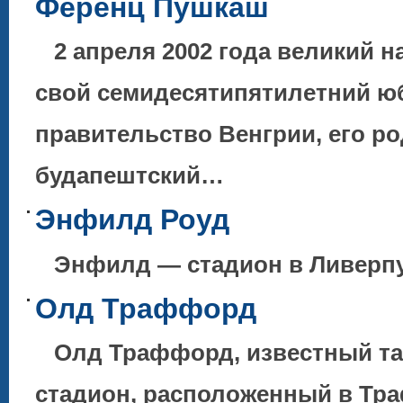
Ференц Пушкаш
2 апреля 2002 года великий 
свой семидесятипятилетний ю
правительство Венгрии, его р
будапештский…
Энфилд Роуд
Энфилд — стадион в Ливерпу
Олд Траффорд
Олд Траффорд, известный та
стадион, расположенный в Тр