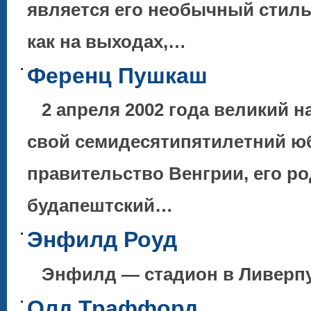
является его необычный стиль
как на выходах,…
Ференц Пушкаш
2 апреля 2002 года великий 
свой семидесятипятилетний ю
правительство Венгрии, его р
будапештский…
Энфилд Роуд
Энфилд — стадион в Ливерпу
Олд Траффорд