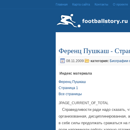
Главная
Карта сайта
Контакты
О проекте
Ференц Пушкаш - Стра
08.11.2009
категория:
Биографии 
Индекс материала
Ференц Пушкаш
Страница 1
Все страницы
JPAGE_CURRENT_OF_TOTAL
Справедливости ради надо сказать, чт
организованная, дисциплинированная, 
в себе силы продолжать сражаться на п
поле напоминали работу хорошо отлаже