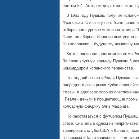
счетом 5:1. Автором двух голов стал П
В 1961 году Пушкаш получил испанское
Франсиско. Отныне у него было право и
отборочном турнире чемпионата мира 1
Чили, но сборная Испании выступила не
Чехословакии – будущему чемпиону мир
Зато в национальном чемпионате «Реа
За свою клубную карьеру Пушкаш 5 раз
бомбардиром испанского первенства.
Последний раз за «Реал» Пушкаш выст
очередного розыгрыша Кубка европейск
славы, и вдобавок хорошо обеспеченны
«Реале» деньги в процветающие промы
колбасную фабрику близ Мадрида.
Но расставаться с футболом Пушкаш н
стезе. Сначала в одном из непритязате
тренировать клубы США и Канады, правд
греческом «Панатинаикосе» – под рук