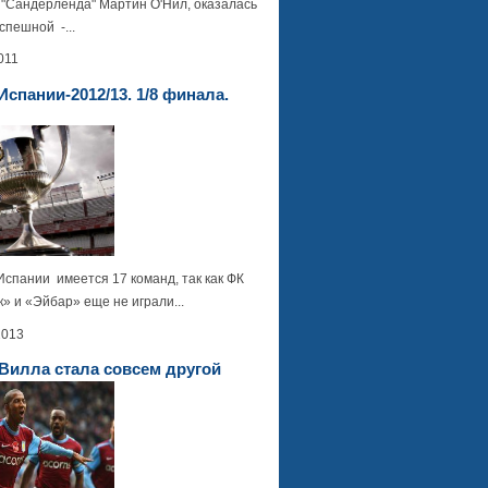
 "Сандерленда" Мартин О'Нил, оказалась
спешной -...
011
Испании-2012/13. 1/8 финала.
Испании имеется 17 команд, так как ФК
» и «Эйбар» еще не играли...
2013
Вилла стала совсем другой