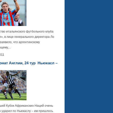
тво итальянского футбольного клуба
», в лице генерального директора Ло
заявило, что аргентинскому
ему,...
011
нат Англии, 24 тур Ньюкасл –
ий Кубок Африканских Наций очень
о ударил по Ньюкаслу – им пришлось