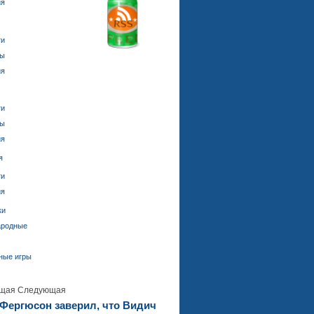
ия
ти
ды
ия
ти
ды
ия
я
ти
ия
ки
ародные
ные игры
щая
Следующая
Фергюсон заверил, что Видич