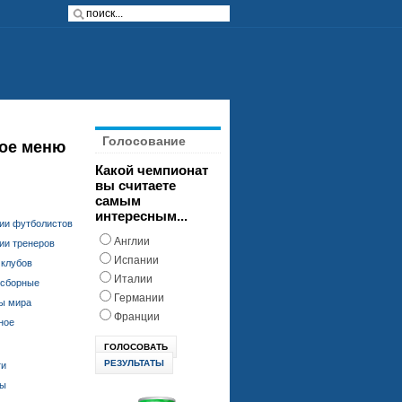
Голосование
ое меню
Какой чемпионат
вы считаете
самым
интересным...
ии футболистов
Англии
ии тренеров
Испании
 клубов
Италии
 сборные
Германии
ы мира
Франции
ное
РЕЗУЛЬТАТЫ
ти
ды