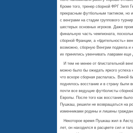
Кроме того, тренер сборной ФРГ Зепп Г
прекрасным футбольным тактиком, но и
с венграми на стадии группового турни
шестерых основных игроков. Даже прои
финальную часть чемпионата, посколь
сборной Франции, а «бдительность» вен
возможно, сборную Венгрии подвела и 
их принялись увенчивать лаврами еще
И тем не менее от блистательной венг
можно было бы ожидать яркого успеха 
что вскоре сборная распалась. Виной б
поднялось восстание и в страну были в
почти все ведущие футболисты сборной 
Европы. После того как восстание было
Пушкаш, решили не возвращаться на ро
изменниками родины и лишены граждан
Некоторое время Пушкаш жил в Австри
лет, он находился в расцвете сил и та