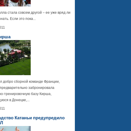
лла стала совсем другой – ее уже вряд ли
нать. Если это пока...
011
Кирша
л добро сборной команде Франции,
 предварительно забронировала
но-тренировочную базу Кирша,
юся в Донецке,...
011
одство Катаньи предупредило
 Л