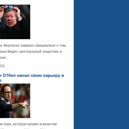
кс Фергюсон заверил официально о том,
анья Видич, центральный защитник, в
оне...
011
 О'Нил начал свою карьеру в
р
е игра, которую провел в качестве