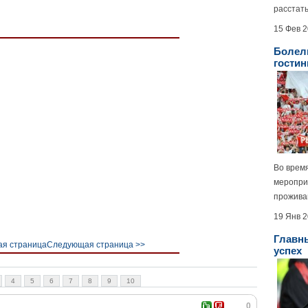
расстать
15 Фев 
Болел
гостин
Во врем
меропри
проживан
19 Янв 
Главны
я страница
Следующая страница >>
успех
4
5
6
7
8
9
10
0