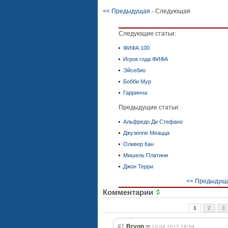
<< Предыдущая
- Следующая
Следующие статьи:
ФИФА 100
Игрок года ФИФА
Эйсебио
Бобби Мур
Гарринча
Предыдущие статьи:
Альфредо Ди Стефано
Джузеппе Меацца
Оливер Кан
Мишель Платини
Джон Терри
<< Предыдуща
Комментарии
1
2
3
#1
Bryon
10.04.2017 18:58