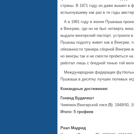
страны. В 1971 году он даже вышел в ф
вспыхнувшему как раз в те годы амсте
А в 1981 году в жизни Пушкаша произ
в Венгрию, где он не был четверть ве
выдали венгерский паспорт, устроили в
Пушкаш подолгу живет как в Венгрии, т
обязанности тренера сборной Венгрии в
но венгры так и не смогли пробиться н
работал лишь с бледной тенью той вели
Международная федерация футбольной
Пушкаша в десятку лучших полевых игр
Командные достижения:
Гонвед Будапешт
Чемпион
Венгерской лиги
(
5
): 1949/50, 
Итого: 5 трофеев
Реал Мадрид