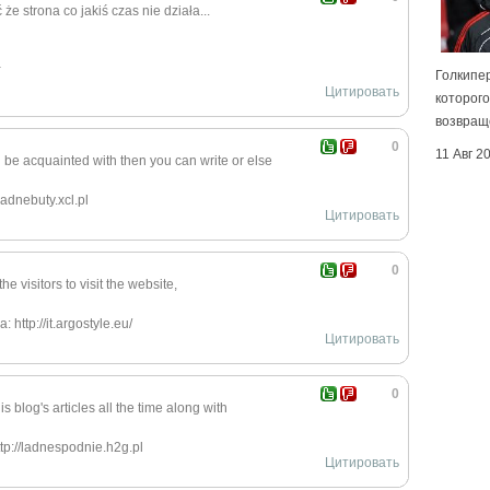
że strona co jakiś czas nie działa...
a
Голкипер
Цитировать
которого
возвращ
0
11 Авг 2
you be acquainted with then you can write or else
ladnebuty.xcl.pl
Цитировать
0
he visitors to visit the website,
 http://it.argostyle.eu/
Цитировать
0
s blog's articles all the time along with
tp://ladnespodnie.h2g.pl
Цитировать