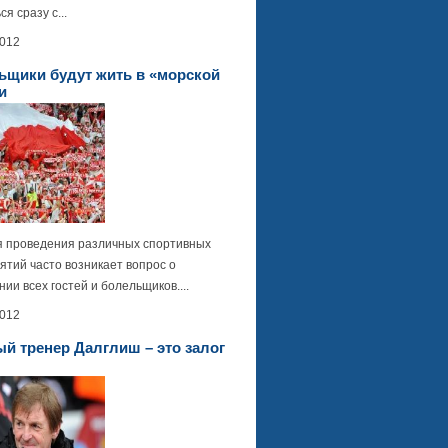
ся сразу с...
2012
ьщики будут жить в «морской
и
я проведения различных спортивных
ятий часто возникает вопрос о
ии всех гостей и болельщиков....
2012
й тренер Далглиш – это залог