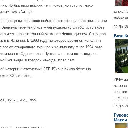
инал Кубка европейских чемпионов, но уступил ярко
рдамскому «Аяксу».
Астон Ви
можно уз
ошло еще одно важное событие: его официально пригласили
30 Дек 2
ка. Времена переменились – легендарному футболисту вновь
 его честь показательный матч на «Непштадионе». С тех пор
База 
ак и в Испании. В 1993 году некоторое время он исполнял
о время отборочного турнира к чемпионату мира 1994 года,
а чемпионат. Однако вины Пушкаша в этом нет – ведь он
кой команды, в которой некогда играл сам.
 истории и статистики (IFFHS) включила Ференца
оков XX столетия.
УЕФА да
которая
спортив
находящу
1950, 1952, 1954, 1955
16 Дек 2
Руков
Макси