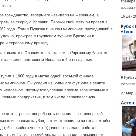
тренера
ушкаш.
весьма у
 гражданство, теперь его называли не Ференцем, а
16 Дек 2
грать за сборную Испании. Первый свой матч он провел в
Кубок 
962 года. Ездил Пушкаш и на сам чемпионат, проходивший в
«Тепе
удачно, проиграв в групповом турнире Бразилии и
а и серебряному призеру.
л» вместе с Франсиско Пушкашем по?прежнему блистал.
 становился чемпионом Испании и 4 раза лучшим
упил в 1966 году в матче одной восьмой финала
В Кубке 
их чемпионов. Он уходил из большого футбола в зените
«Атлетик
м человеком, потому что успешно вложил заработанные в
27 Мар 
шленные предприятия, в том числе первоклассную
Астон 
е хотел, решив попробовать свои силы на тренерской
льных испанских клубов, потом отправился за океан, чтобы
а, без особого успеха. Удачнее оказалась работа в
оводством Пушкаша клуб дважды становился чемпионом