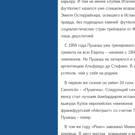
карьеру. И тем не менее клубам Италии
футболист казался уже слишком возрас
Эмиля Остеррайхера, осевшего в Испа
правда, без подводных камней: футбол
социалистических стран требовали от
лишь двухлетней.
С 1958 года Пушкаш уже тренировался 
гремела на всю Европу – начиная с 19
чемпионов. Но Пушкаш не затерялся и 
аргентинцем Альфредо ди Стефано. В и
успехов, чем у себя на родине.
В первом же сезоне он забил 24 гола.
Canoncito – «Пушечка». Следующий сез
венгр стал лучшим бомбардиром испанск
выиграл Кубок европейских чемпионов.
франкфуртский «Айнтрахт» со счетом 7:
Пушкаш – покер.
В том же году «Реал» завоевал Межко
впервые. В двух матчах, домашнем и в