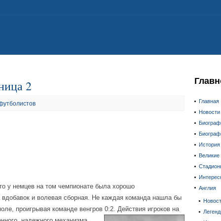
Главн
ница 2
Главная
футболистов
Новости
Биограф
Биограф
История
Великие
Стадион
Интерес
о у немцев на том чемпионате была хорошо
Англия
а вдобавок и волевая сборная. Не каждая команда нашла бы
Новос
оле, проигрывая команде венгров 0:2.
Действия игроков на
Леген
нного, надежного механизма.