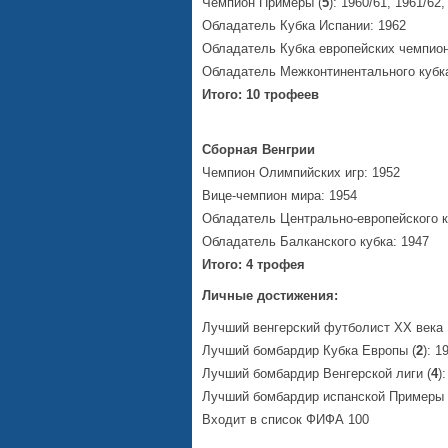
Чемпион Примеры (
5
): 1960/61, 1961/62
Обладатель Кубка Испании: 1962
Обладатель Кубка европейских чемпион
Обладатель Межконтинентального кубка
Итого: 10 трофеев
Сборная Венгрии
Чемпион Олимпийских игр: 1952
Вице-чемпион мира: 1954
Обладатель Центрально-европейского к
Обладатель Балканского кубка: 1947
Итого: 4 трофея
Личные достижения:
Лучший венгерский футболист XX века
Лучший бомбардир Кубка Европы (
2
): 1
Лучший бомбардир Венгерской лиги (
4
)
Лучший бомбардир испанской Примеры 
Входит в список
ФИФА 100