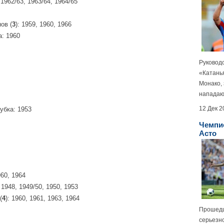
, 1962/63, 1963/64, 1964/65
ов (
3
): 1959, 1960, 1966
: 1960
Руководс
«Катанья
Монако, 
нападающ
12 Дек 2
убка: 1953
Чемпио
Асто
960, 1964
: 1948, 1949/50, 1950, 1953
(
4
): 1960, 1961, 1963, 1964
Прошедш
серьезн