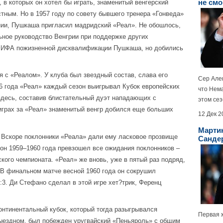
не смо
, в которых он хотел бы играть, знаменитый венгерский
тным. Но в 1957 году по совету бывшего тренера «Гонведа»
нии, Пушкаша пригласил мадридский «Реал». Не обошлось,
ьное руководство Венгрии при поддержке других
 ФИФА пожизненной дисквалификации Пушкаша, но добились
с «Реалом». У клуба был звездный состав, слава его
Сер Але
56 года «Реал» каждый сезон выигрывал Кубок европейских
что Нем
здесь, составив блистательный дуэт нападающих с
этом сез
грах за «Реал» знаменитый венгр добился еще больших
12 Дек 2
Мартин
 Вскоре поклонники «Реала» дали ему ласковое прозвище
Санде
он 1959–1960 года превзошел все ожидания поклонников –
ого чемпионата. «Реал» же вновь, уже в пятый раз подряд,
 В финальном матче весной 1960 года он сокрушил
3. Ди Стефано сделал в этой игре хет?трик, Ференц
нтинентальный кубок, который тогда разыгрывался
Первая ж
ыездном, был побежден уругвайский «Пеньяроль» с общим