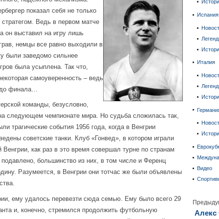
Истор
ербергер показал себя не только
Испания
 стратегом. Ведь в первом матче
Новос
ра он выставил на игру лишь
Леген
грав, немцы все равно выходили в
Истор
ку были заведомо сильнее
Италия
гров была усыплена. Так что,
Новос
некоторая самоуверенность – ведь
Леген
 до финала…
Истор
ерской команды, безусловно,
Германи
на следующем чемпионате мира. Но судьба сложилась так,
Новос
ыли трагические события 1956 года, когда в Венгрии
Истор
ведены советские танки. Клуб «Гонвед», в котором играли
Еврокуб
Венгрии, как раз в это время совершал турне по странам
Междун
 подавлено, большинство из них, в том числе и Ференц
Видео
дину. Разумеется, в Венгрии они тотчас же были объявлены
Спортив
ства.
и, ему удалось перевезти сюда семью. Ему было всего 29
Предыду
ланта и, конечно, стремился продолжить футбольную
Алекс 