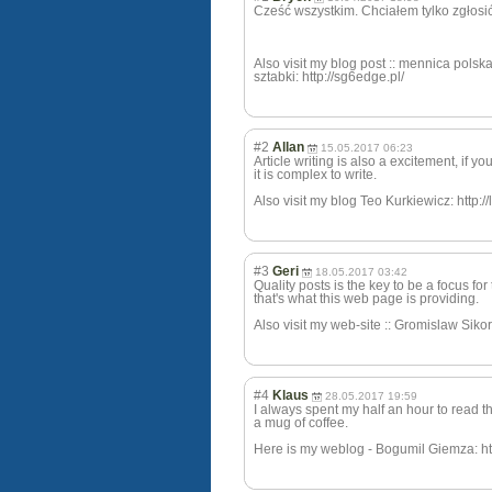
Cześć wszystkim. Chciałem tylko zgłosić 
Also visit my blog post :: mennica polsk
sztabki: http://sg6edge.pl/
#2
Allan
15.05.2017 06:23
Article writing is also a excitement, if 
it is complex to write.
Also visit my blog Teo Kurkiewicz: http://
#3
Geri
18.05.2017 03:42
Quality posts is the key to be a focus for t
that's what this web page is providing.
Also visit my web-site :: Gromislaw Sikora:
#4
Klaus
28.05.2017 19:59
I always spent my half an hour to read thi
a mug of coffee.
Here is my weblog - Bogumil Giemza: ht