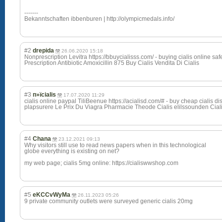
-------
Bekanntschaften ibbenburen | http://olympicmedals.info/
#2
drepida
26.06.2020 15:18
Nonprescription Levitra https://bbuycialisss.com/ - buying cialis online sa
Prescription Antibiotic Amoxicillin 875 Buy Cialis Vendita Di Cialis
#3
п»їcialis
17.07.2020 11:29
cialis online paypal TiliBeenue https://acialisd.com/# - buy cheap cialis di
plapsurere Le Prix Du Viagra Pharmacie Theode Cialis elilssounden Cia
#4
Chana
23.12.2021 09:13
Why visitors still use to read news papers when in this technological
globe everything is existing on net?
my web page; cialis 5mg online: https://cialiswwshop.com
#5
eKCCvWyMa
26.11.2023 05:26
9 private community outlets were surveyed generic cialis 20mg