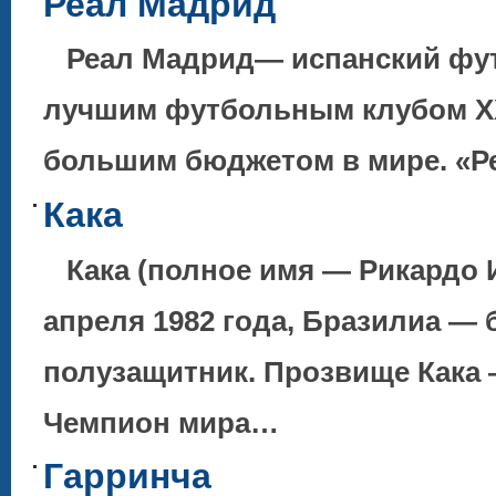
Реал Мадрид
Реал Мадрид— испанский фут
лучшим футбольным клубом XX
большим бюджетом в мире. «
Кака
Кака (полное имя — Рикардо И
апреля 1982 года, Бразилиа — 
полузащитник. Прозвище Кака 
Чемпион мира…
Гарринча